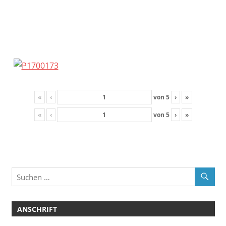
«
‹
von
5
›
»
«
‹
von
5
›
»
ANSCHRIFT