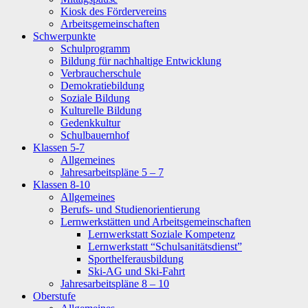
Kiosk des Fördervereins
Arbeitsgemeinschaften
Schwerpunkte
Schulprogramm
Bildung für nachhaltige Entwicklung
Verbraucherschule
Demokratiebildung
Soziale Bildung
Kulturelle Bildung
Gedenkkultur
Schulbauernhof
Klassen 5-7
Allgemeines
Jahresarbeitspläne 5 – 7
Klassen 8-10
Allgemeines
Berufs- und Studienorientierung
Lernwerkstätten und Arbeitsgemeinschaften
Lernwerkstatt Soziale Kompetenz
Lernwerkstatt “Schulsanitätsdienst”
Sporthelferausbildung
Ski-AG und Ski-Fahrt
Jahresarbeitspläne 8 – 10
Oberstufe