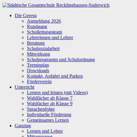
Zum
Inhalt
Städtische
Die Geresu
springen
Gesamtschule
Anmeldung 2026
Recklinghausen-
Rundgang
Suderwich
Schulleitungsteam
Lehrerinnen und Lehrer
Beratung
Schulsozialarbeit
Mitwirkung
Schulprogramm und Schulordnung
Terminplan
Downloads
Kontakt, Anfahrt und Parken
Förderverein
Unterricht
Lernen und leisten (mit Videos)
Wahlfächer ab Klasse 7
Wahlfächer ab Klasse 9
Sprachenfolge
Individuelle Förderung
Gemeinsames Lernen
Ganztag
Lernen und Leben
Mittagspause