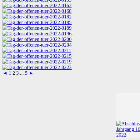
◄
1
2
3
...
5
►