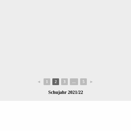
◄
1
2
3
...
5
►
Schujahr 2021/22