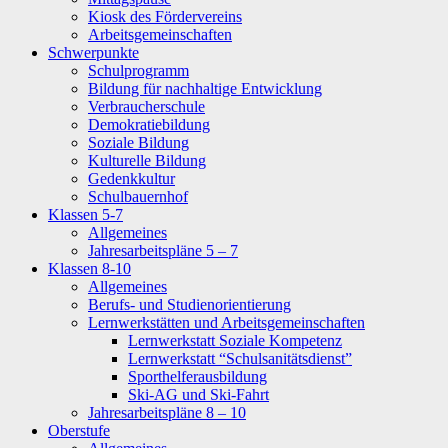
Kiosk des Fördervereins
Arbeitsgemeinschaften
Schwerpunkte
Schulprogramm
Bildung für nachhaltige Entwicklung
Verbraucherschule
Demokratiebildung
Soziale Bildung
Kulturelle Bildung
Gedenkkultur
Schulbauernhof
Klassen 5-7
Allgemeines
Jahresarbeitspläne 5 – 7
Klassen 8-10
Allgemeines
Berufs- und Studienorientierung
Lernwerkstätten und Arbeitsgemeinschaften
Lernwerkstatt Soziale Kompetenz
Lernwerkstatt “Schulsanitätsdienst”
Sporthelferausbildung
Ski-AG und Ski-Fahrt
Jahresarbeitspläne 8 – 10
Oberstufe