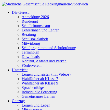
Zum
Inhalt
Städtische
Die Geresu
springen
Gesamtschule
Anmeldung 2026
Recklinghausen-
Rundgang
Suderwich
Schulleitungsteam
Lehrerinnen und Lehrer
Beratung
Schulsozialarbeit
Mitwirkung
Schulprogramm und Schulordnung
Terminplan
Downloads
Kontakt, Anfahrt und Parken
Förderverein
Unterricht
Lernen und leisten (mit Videos)
Wahlfächer ab Klasse 7
Wahlfächer ab Klasse 9
Sprachenfolge
Individuelle Förderung
Gemeinsames Lernen
Ganztag
Lernen und Leben
Mittagspause