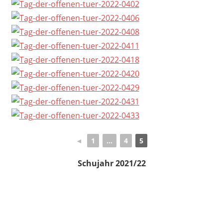
◄
1
...
4
5
Schujahr 2021/22