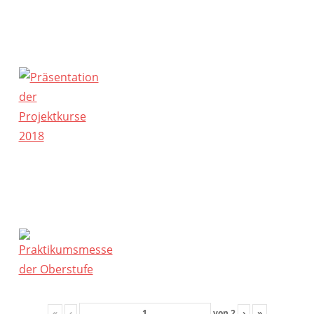
«
‹
von
2
›
»