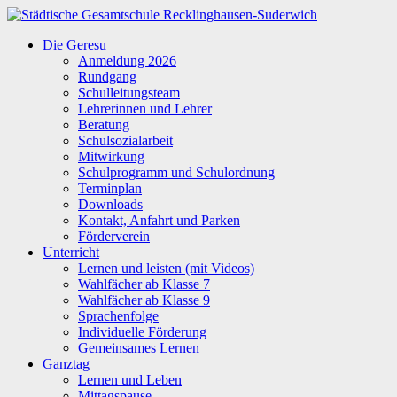
Zum
Inhalt
Städtische
Die Geresu
springen
Gesamtschule
Anmeldung 2026
Recklinghausen-
Rundgang
Suderwich
Schulleitungsteam
Lehrerinnen und Lehrer
Beratung
Schulsozialarbeit
Mitwirkung
Schulprogramm und Schulordnung
Terminplan
Downloads
Kontakt, Anfahrt und Parken
Förderverein
Unterricht
Lernen und leisten (mit Videos)
Wahlfächer ab Klasse 7
Wahlfächer ab Klasse 9
Sprachenfolge
Individuelle Förderung
Gemeinsames Lernen
Ganztag
Lernen und Leben
Mittagspause