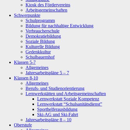
Kiosk des Fördervereins
Arbeitsgemeinschaften
Schwerpunkte
Schulprogramm
Bildung für nachhaltige Entwicklung
Verbraucherschule
Demokratiebildung
Soziale Bildung
Kulturelle Bildung
Gedenkkultur
Schulbauernhof
Klassen 5-7
Allgemeines
Jahresarbeitspläne 5 – 7
Klassen 8-10
Allgemeines
Berufs- und Studienorientierung
Lernwerkstätten und Arbeitsgemeinschaften
Lernwerkstatt Soziale Kompetenz
Lernwerkstatt “Schulsanitätsdienst”
Sporthelferausbildung
Ski-AG und Ski-Fahrt
Jahresarbeitspläne 8 – 10
Oberstufe