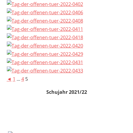
◄
1
...
4
5
Schujahr 2021/22