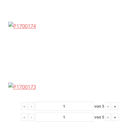
«
‹
von
5
›
»
«
‹
von
5
›
»