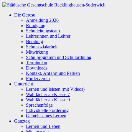
Zum
Inhalt
Städtische
Die Geresu
springen
Gesamtschule
Anmeldung 2026
Recklinghausen-
Rundgang
Suderwich
Schulleitungsteam
Lehrerinnen und Lehrer
Beratung
Schulsozialarbeit
Mitwirkung
Schulprogramm und Schulordnung
Terminplan
Downloads
Kontakt, Anfahrt und Parken
Förderverein
Unterricht
Lernen und leisten (mit Videos)
Wahlfächer ab Klasse 7
Wahlfächer ab Klasse 9
Sprachenfolge
Individuelle Förderung
Gemeinsames Lernen
Ganztag
Lernen und Leben
Mittagspause