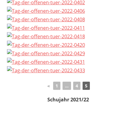
◄
1
...
4
5
Schujahr 2021/22