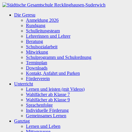
Zum
Inhalt
Städtische
Die Geresu
springen
Gesamtschule
Anmeldung 2026
Recklinghausen-
Rundgang
Suderwich
Schulleitungsteam
Lehrerinnen und Lehrer
Beratung
Schulsozialarbeit
Mitwirkung
Schulprogramm und Schulordnung
Terminplan
Downloads
Kontakt, Anfahrt und Parken
Förderverein
Unterricht
Lernen und leisten (mit Videos)
Wahlfächer ab Klasse 7
Wahlfächer ab Klasse 9
Sprachenfolge
Individuelle Förderung
Gemeinsames Lernen
Ganztag
Lernen und Leben
Mittagspause