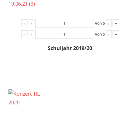
«
‹
von
5
›
»
«
‹
von
5
›
»
Schuljahr 2019/20