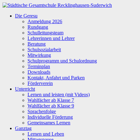
Zum
Inhalt
Städtische
Die Geresu
springen
Gesamtschule
Anmeldung 2026
Recklinghausen-
Rundgang
Suderwich
Schulleitungsteam
Lehrerinnen und Lehrer
Beratung
Schulsozialarbeit
Mitwirkung
Schulprogramm und Schulordnung
Terminplan
Downloads
Kontakt, Anfahrt und Parken
Förderverein
Unterricht
Lernen und leisten (mit Videos)
Wahlfächer ab Klasse 7
Wahlfächer ab Klasse 9
Sprachenfolge
Individuelle Förderung
Gemeinsames Lernen
Ganztag
Lernen und Leben
Mittagspause