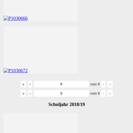
«
‹
von
9
›
»
«
‹
von
9
›
»
Schuljahr 2018/19