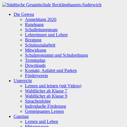
Zum
Inhalt
Städtische
Die Geresu
springen
Gesamtschule
Anmeldung 2026
Recklinghausen-
Rundgang
Suderwich
Schulleitungsteam
Lehrerinnen und Lehrer
Beratung
Schulsozialarbeit
Mitwirkung
Schulprogramm und Schulordnung
Terminplan
Downloads
Kontakt, Anfahrt und Parken
Förderverein
Unterricht
Lernen und leisten (mit Videos)
Wahlfächer ab Klasse 7
Wahlfächer ab Klasse 9
Sprachenfolge
Individuelle Förderung
Gemeinsames Lernen
Ganztag
Lernen und Leben
Mittagspause