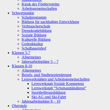
Kiosk des Fördervereins
Arbeitsgemeinschaften
Schwerpunkte
Schulprogramm
Bildung für nachhaltige Entwicklung
Verbraucherschule
Demokratiebildung
Soziale Bildung
Kulturelle Bildung
Gedenkkultur
Schulbauernhof
Klassen 5-7
Allgemeines
Jahresarbeitspläne 5 – 7
Klassen 8-10
Allgemeines
Berufs- und Studienorientierung
Lernwerkstätten und Arbeitsgemeinschaften
Lernwerkstatt Soziale Kompetenz
Lernwerkstatt “Schulsanitätsdienst”
Sporthelferausbildung
Ski-AG und Ski-Fahrt
Jahresarbeitspläne 8 – 10
Oberstufe