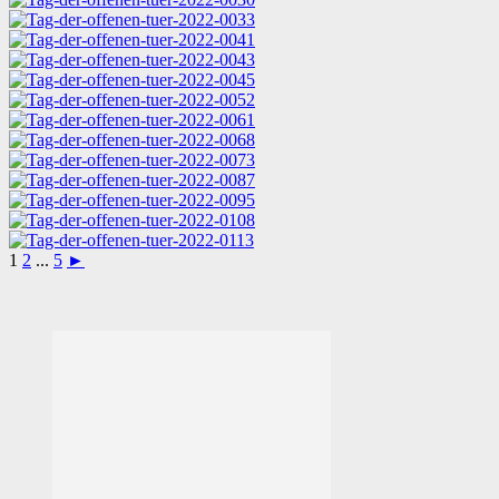
1
2
...
5
►