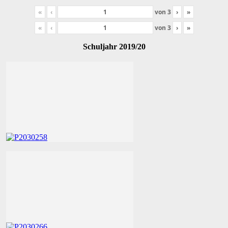
«
‹
von
3
›
»
«
‹
von
3
›
»
Schuljahr 2019/20