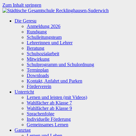
Zum Inhalt springen
Städtische
Die Geresu
Gesamtschule
Anmeldung 2026
Recklinghausen-
Rundgang
Suderwich
Schulleitungsteam
Lehrerinnen und Lehrer
Beratung
Schulsozialarbeit
Mitwirkung
Schulprogramm und Schulordnung
Terminplan
Downloads
Kontakt, Anfahrt und Parken
Förderverein
Unterricht
Lernen und leisten (mit Videos)
Wahlfächer ab Klasse 7
Wahlfächer ab Klasse 9
Sprachenfolge
Individuelle Förderung
Gemeinsames Lernen
Ganztag
Lernen und Leben