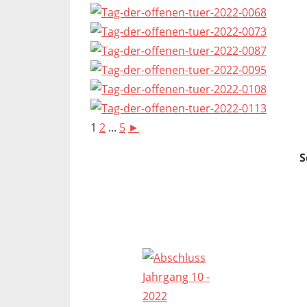
1
2
...
5
►
S