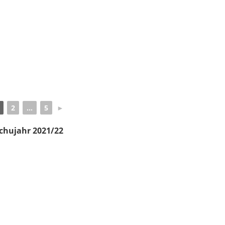
2
...
5
►
chujahr 2021/22