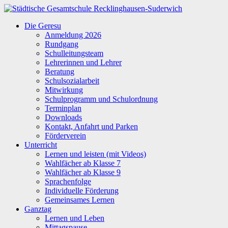
Zum
Inhalt
Städtische
Die Geresu
springen
Gesamtschule
Anmeldung 2026
Recklinghausen-
Rundgang
Suderwich
Schulleitungsteam
Lehrerinnen und Lehrer
Beratung
Schulsozialarbeit
Mitwirkung
Schulprogramm und Schulordnung
Terminplan
Downloads
Kontakt, Anfahrt und Parken
Förderverein
Unterricht
Lernen und leisten (mit Videos)
Wahlfächer ab Klasse 7
Wahlfächer ab Klasse 9
Sprachenfolge
Individuelle Förderung
Gemeinsames Lernen
Ganztag
Lernen und Leben
Mittagspause