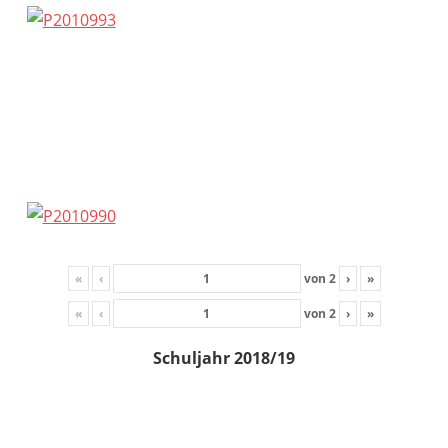
«
‹
von
2
›
»
«
‹
von
2
›
»
Schuljahr 2018/19