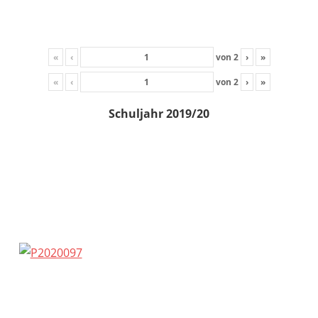
«
‹
von
2
›
»
«
‹
von
2
›
»
Schuljahr 2019/20