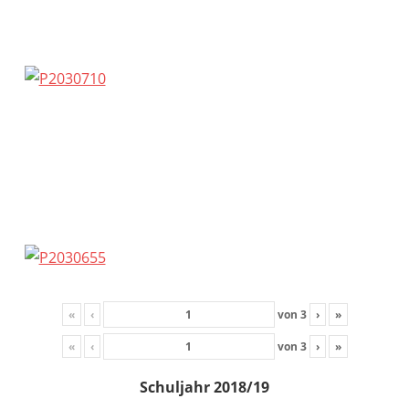
«
‹
von
3
›
»
«
‹
von
3
›
»
Schuljahr 2018/19