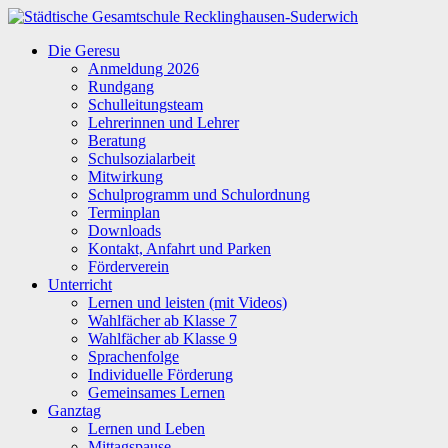
Zum
Inhalt
Städtische
Die Geresu
springen
Gesamtschule
Anmeldung 2026
Recklinghausen-
Rundgang
Suderwich
Schulleitungsteam
Lehrerinnen und Lehrer
Beratung
Schulsozialarbeit
Mitwirkung
Schulprogramm und Schulordnung
Terminplan
Downloads
Kontakt, Anfahrt und Parken
Förderverein
Unterricht
Lernen und leisten (mit Videos)
Wahlfächer ab Klasse 7
Wahlfächer ab Klasse 9
Sprachenfolge
Individuelle Förderung
Gemeinsames Lernen
Ganztag
Lernen und Leben
Mittagspause