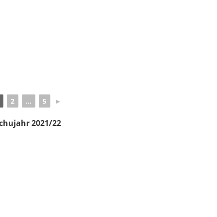
2
...
5
►
chujahr 2021/22