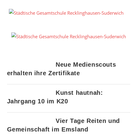
Zum
Inhalt
S
springen
G
R
S
Neue Medienscouts
erhalten ihre Zertifikate
Kunst hautnah:
Jahrgang 10 im K20
Vier Tage Reiten und
Gemeinschaft im Emsland