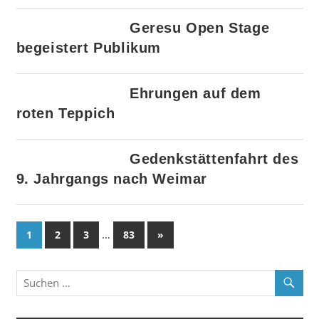
Geresu Open Stage
begeistert Publikum
Ehrungen auf dem
roten Teppich
Gedenkstättenfahrt des
9. Jahrgangs nach Weimar
Seitennummerierung
…
Nächste
1
2
3
83
»
Beiträge
der
Beiträge