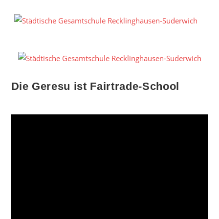
Zum
Inhalt
S
springen
G
R
S
Die Geresu ist Fairtrade-School