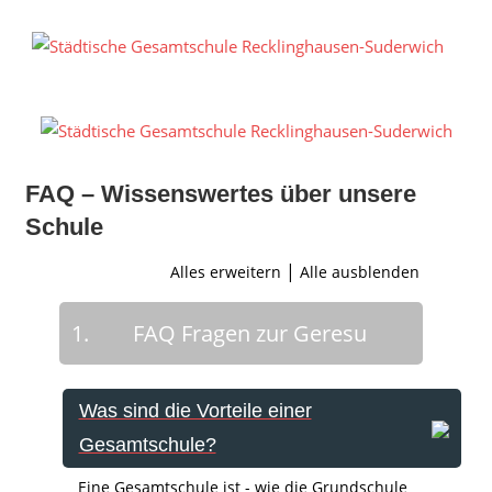
Zum
Inhalt
S
springen
G
R
S
FAQ – Wissenswertes über unsere
Schule
|
Alles erweitern
Alle ausblenden
1.
FAQ Fragen zur Geresu
Was sind die Vorteile einer
Gesamtschule?
Eine Gesamtschule ist - wie die Grundschule