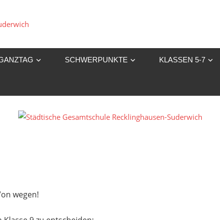
Städtische
Gesamtschule
GANZTAG
SCHWERPUNKTE
KLASSEN 5-7
Recklinghausen-
Suderwich
 Von wegen!