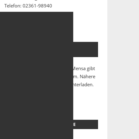
Telefon: 02361-98940
Fax: 02361-9894-66
Email: sekretariat@geresu.de
MENSA – NEUES ONLINE-
BESTELLSYSTEM
Für das Mittagessen in unserer Mensa gibt
es ein neues Online-Bestellsystem. Nähere
Infos dazu können Sie hier herunterladen.
Informationsschreiben Mensa
AUSZEICHNUNGEN UND PREISE