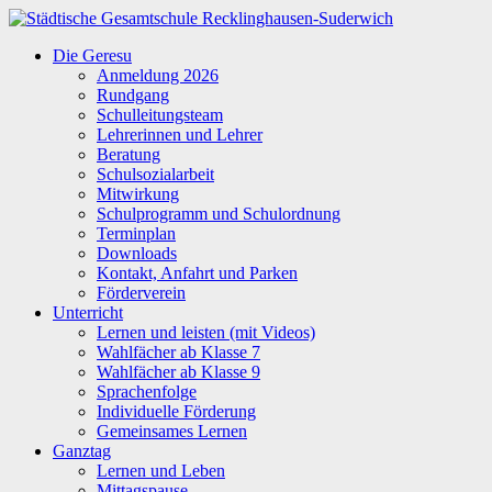
Zum
Inhalt
Städtische
Die Geresu
springen
Gesamtschule
Anmeldung 2026
Recklinghausen-
Rundgang
Suderwich
Schulleitungsteam
Lehrerinnen und Lehrer
Beratung
Schulsozialarbeit
Mitwirkung
Schulprogramm und Schulordnung
Terminplan
Downloads
Kontakt, Anfahrt und Parken
Förderverein
Unterricht
Lernen und leisten (mit Videos)
Wahlfächer ab Klasse 7
Wahlfächer ab Klasse 9
Sprachenfolge
Individuelle Förderung
Gemeinsames Lernen
Ganztag
Lernen und Leben
Mittagspause