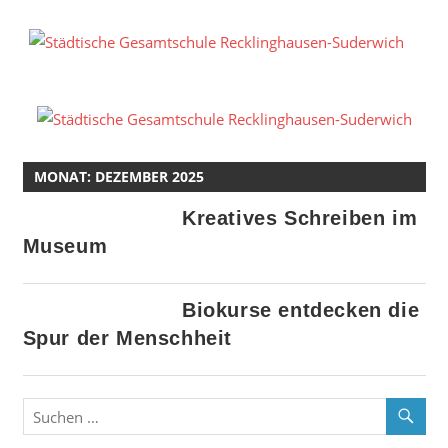
Zum
Inhalt
S
springen
G
R
S
MONAT:
DEZEMBER 2025
Kreatives Schreiben im
Museum
Biokurse entdecken die
Spur der Menschheit