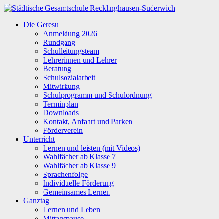
Zum
Inhalt
Städtische
Die Geresu
springen
Gesamtschule
Anmeldung 2026
Recklinghausen-
Rundgang
Suderwich
Schulleitungsteam
Lehrerinnen und Lehrer
Beratung
Schulsozialarbeit
Mitwirkung
Schulprogramm und Schulordnung
Terminplan
Downloads
Kontakt, Anfahrt und Parken
Förderverein
Unterricht
Lernen und leisten (mit Videos)
Wahlfächer ab Klasse 7
Wahlfächer ab Klasse 9
Sprachenfolge
Individuelle Förderung
Gemeinsames Lernen
Ganztag
Lernen und Leben
Mittagspause