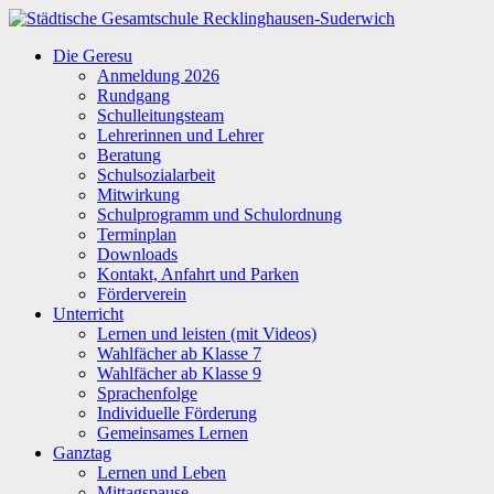
Zum
Inhalt
Städtische
Die Geresu
springen
Gesamtschule
Anmeldung 2026
Recklinghausen-
Rundgang
Suderwich
Schulleitungsteam
Lehrerinnen und Lehrer
Beratung
Schulsozialarbeit
Mitwirkung
Schulprogramm und Schulordnung
Terminplan
Downloads
Kontakt, Anfahrt und Parken
Förderverein
Unterricht
Lernen und leisten (mit Videos)
Wahlfächer ab Klasse 7
Wahlfächer ab Klasse 9
Sprachenfolge
Individuelle Förderung
Gemeinsames Lernen
Ganztag
Lernen und Leben
Mittagspause