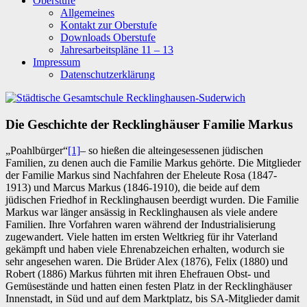
Oberstufe
Allgemeines
Kontakt zur Oberstufe
Downloads Oberstufe
Jahresarbeitspläne 11 – 13
Impressum
Datenschutzerklärung
Die Geschichte der Recklinghäuser Familie Markus
„Poahlbürger“
[1]
– so hießen die alteingesessenen jüdischen
Familien, zu denen auch die Familie Markus gehörte. Die Mitglieder
der Familie Markus sind Nachfahren der Eheleute Rosa (1847-
1913) und Marcus Markus (1846-1910), die beide auf dem
jüdischen Friedhof in Recklinghausen beerdigt wurden. Die Familie
Markus war länger ansässig in Recklinghausen als viele andere
Familien. Ihre Vorfahren waren während der Industrialisierung
zugewandert. Viele hatten im ersten Weltkrieg für ihr Vaterland
gekämpft und haben viele Ehrenabzeichen erhalten, wodurch sie
sehr angesehen waren. Die Brüder Alex (1876), Felix (1880) und
Robert (1886) Markus führten mit ihren Ehefrauen Obst- und
Gemüsestände und hatten einen festen Platz in der Recklinghäuser
Innenstadt, in Süd und auf dem Marktplatz, bis SA-Mitglieder damit