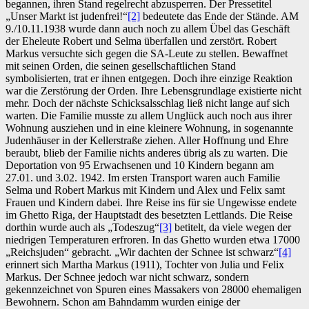
begannen, ihren Stand regelrecht abzusperren. Der Pressetitel
„Unser Markt ist judenfrei!“
[2]
bedeutete das Ende der Stände. AM
9./10.11.1938 wurde dann auch noch zu allem Übel das Geschäft
der Eheleute Robert und Selma überfallen und zerstört. Robert
Markus versuchte sich gegen die SA-Leute zu stellen. Bewaffnet
mit seinen Orden, die seinen gesellschaftlichen Stand
symbolisierten, trat er ihnen entgegen. Doch ihre einzige Reaktion
war die Zerstörung der Orden. Ihre Lebensgrundlage existierte nicht
mehr. Doch der nächste Schicksalsschlag ließ nicht lange auf sich
warten. Die Familie musste zu allem Unglück auch noch aus ihrer
Wohnung ausziehen und in eine kleinere Wohnung, in sogenannte
Judenhäuser in der Kellerstraße ziehen. Aller Hoffnung und Ehre
beraubt, blieb der Familie nichts anderes übrig als zu warten. Die
Deportation von 95 Erwachsenen und 10 Kindern begann am
27.01. und 3.02. 1942. Im ersten Transport waren auch Familie
Selma und Robert Markus mit Kindern und Alex und Felix samt
Frauen und Kindern dabei. Ihre Reise ins für sie Ungewisse endete
im Ghetto Riga, der Hauptstadt des besetzten Lettlands. Die Reise
dorthin wurde auch als „Todeszug“
[3]
betitelt, da viele wegen der
niedrigen Temperaturen erfroren. In das Ghetto wurden etwa 17000
„Reichsjuden“ gebracht. „Wir dachten der Schnee ist schwarz“
[4]
erinnert sich Martha Markus (1911), Tochter von Julia und Felix
Markus. Der Schnee jedoch war nicht schwarz, sondern
gekennzeichnet von Spuren eines Massakers von 28000 ehemaligen
Bewohnern. Schon am Bahndamm wurden einige der