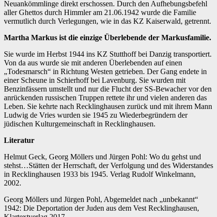
Neuankömmlinge direkt erschossen. Durch den Aufhebungsbefehl
aller Ghettos durch Himmler am 21.06.1942 wurde die Familie
vermutlich durch Verlegungen, wie in das KZ Kaiserwald, getrennt.
Martha Markus ist die einzige Überlebende der Markusfamilie.
Sie wurde im Herbst 1944 ins KZ Stutthoff bei Danzig transportiert.
Von da aus wurde sie mit anderen Überlebenden auf einen
„Todesmarsch“ in Richtung Westen getrieben. Der Gang endete in
einer Scheune in Schierhoff bei Lavenburg. Sie wurden mit
Benzinfässern umstellt und nur die Flucht der SS-Bewacher vor den
anrückenden russischen Truppen rettete ihr und vielen anderen das
Leben. Sie kehrte nach Recklinghausen zurück und mit ihrem Mann
Ludwig de Vries wurden sie 1945 zu Wiederbegründern der
jüdischen Kulturgemeinschaft in Recklinghausen.
Literatur
Helmut Geck, Georg Möllers und Jürgen Pohl: Wo du gehst und
stehst…Stätten der Herrschaft, der Verfolgung und des Widerstandes
in Recklinghausen 1933 bis 1945. Verlag Rudolf Winkelmann,
2002.
Georg Möllers und Jürgen Pohl, Abgemeldet nach „unbekannt“
1942: Die Deportation der Juden aus dem Vest Recklinghausen,
Klartextverlag 2017