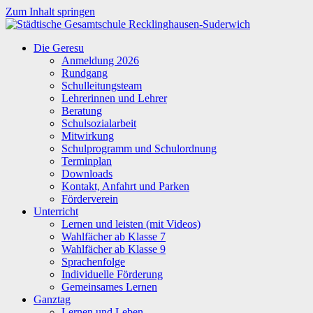
Zum Inhalt springen
Städtische
Die Geresu
Gesamtschule
Anmeldung 2026
Recklinghausen-
Rundgang
Suderwich
Schulleitungsteam
Lehrerinnen und Lehrer
Beratung
Schulsozialarbeit
Mitwirkung
Schulprogramm und Schulordnung
Terminplan
Downloads
Kontakt, Anfahrt und Parken
Förderverein
Unterricht
Lernen und leisten (mit Videos)
Wahlfächer ab Klasse 7
Wahlfächer ab Klasse 9
Sprachenfolge
Individuelle Förderung
Gemeinsames Lernen
Ganztag
Lernen und Leben