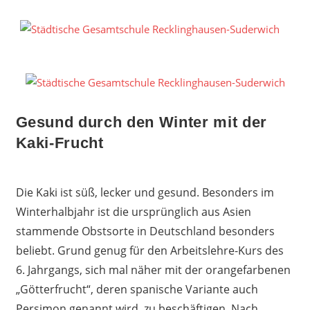
Zum
Inhalt
S
springen
G
R
S
Gesund durch den Winter mit der
Kaki-Frucht
Die Kaki ist süß, lecker und gesund. Besonders im
Winterhalbjahr ist die ursprünglich aus Asien
stammende Obstsorte in Deutschland besonders
beliebt. Grund genug für den Arbeitslehre-Kurs des
6. Jahrgangs, sich mal näher mit der orangefarbenen
„Götterfrucht“, deren spanische Variante auch
Persimon genannt wird, zu beschäftigen. Nach