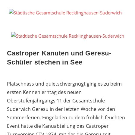
Zum
Inhalt
S
springen
G
R
S
Castroper Kanuten und Geresu-
Schüler stechen in See
Platschnass und quietschvergnügt ging es zu beim
ersten Kennenlerntag des neuen
Oberstufenjahrgangs 11 der Gesamtschule
Suderwich Geresu in der letzten Woche vor den
Sommerferien. Eingeladen zu dem fröhlich feuchten
Event hatte die Kanuabteilung des Castroper
Turnvereins CTV 1874, mit der die Geresu seit