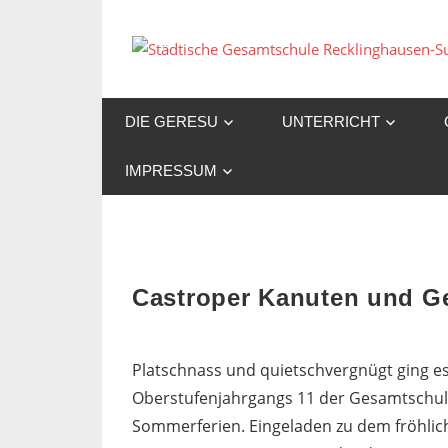
Zum
Inhalt
springen
DIE GERESU
UNTERRICHT
IMPRESSUM
Castroper Kanuten und Ge
Platschnass und quietschvergnügt ging e
Oberstufenjahrgangs 11 der Gesamtschule
Sommerferien. Eingeladen zu dem fröhlich