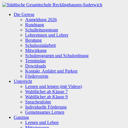
Zum
Inhalt
Städtische
Die Geresu
springen
Gesamtschule
Anmeldung 2026
Recklinghausen-
Rundgang
Suderwich
Schulleitungsteam
Lehrerinnen und Lehrer
Beratung
Schulsozialarbeit
Mitwirkung
Schulprogramm und Schulordnung
Terminplan
Downloads
Kontakt, Anfahrt und Parken
Förderverein
Unterricht
Lernen und leisten (mit Videos)
Wahlfächer ab Klasse 7
Wahlfächer ab Klasse 9
Sprachenfolge
Individuelle Förderung
Gemeinsames Lernen
Ganztag
Lernen und Leben
Mittagspause