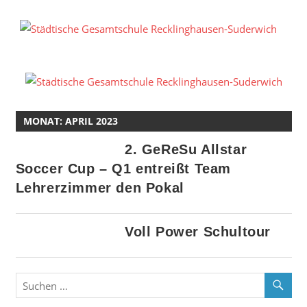
Zum
Inhalt
S
springen
G
R
S
MONAT:
APRIL 2023
2. GeReSu Allstar
Soccer Cup – Q1 entreißt Team
Lehrerzimmer den Pokal
Voll Power Schultour