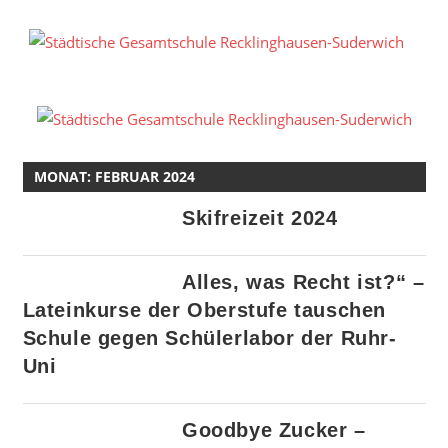
Zum
Inhalt
S
springen
G
R
S
MONAT:
FEBRUAR 2024
Skifreizeit 2024
Alles, was Recht ist?“ –
Lateinkurse der Oberstufe tauschen
Schule gegen Schülerlabor der Ruhr-
Uni
Goodbye Zucker –